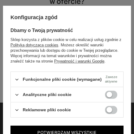
w ofercie?
Konfiguracja zgód
Jeśli nie znalazłeś w naszej ofercie produktu, a chciałbyś kupić go w
naszym sklepie, możesz skorzystać ze specjalnego formularza i
przesłać nam opis szukanego przedmiotu. Aby móc to zrobić musisz
Dbamy o Twoją prywatność
być
zalogowany
.
Sklep korzysta z plików cookie w celu realizacji usług zgodnie z
Polityką dotyczącą cookies
. Możesz określić warunki
przechowywania lub dostępu do cookie w Twojej przeglądarce.
Więcej informacji na temat warunków i prywatności można
znaleźć także na stronie
Prywatność i warunki Google
.
+48 732 108 464
Biuro obsługi klienta czynne jest w godzinach 10-18 (pon-pt)
bok@harpers.pl
Zawsze
Funkcjonalne pliki cookie (wymagane)
aktywne
Analityczne pliki cookie
Reklamowe pliki cookie
ZAMÓWIENIA
POTWIERDZAM WSZYSTKIE