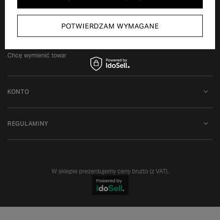
Status zamówienia
Śledzenie przesyłki
POTWIERDZAM WYMAGANE
Chcę zareklamować produkt
Chcę zwrócić produkt
Chcę wymienić towar
KONTO
REGULAMINY
W sklepie prezentujemy ceny brutto (z VAT).