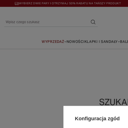
WYBIERZ DWIE PARY I OTRZYMAJ 50% RABATU NA TAŃSZY PRODUKT
WYPRZEDAŻ
NOWOŚCI
KLAPKI I SANDAŁY
BAL
SZUKA
Spróbuj s
Konfiguracja zgód