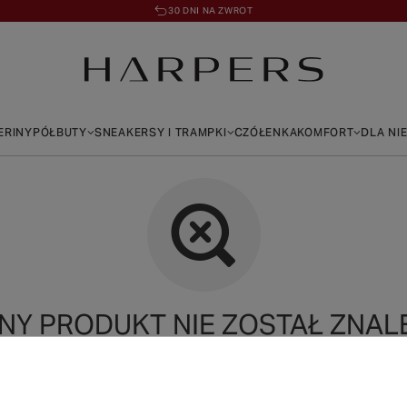
30 DNI NA ZWROT
ERINY
PÓŁBUTY
SNEAKERSY I TRAMPKI
CZÓŁENKA
KOMFORT
DLA NI
NY PRODUKT NIE ZOSTAŁ ZNALE
precyzować dokładniejsze parametry. Skorzystaj z
wyszukiwarki zaawa