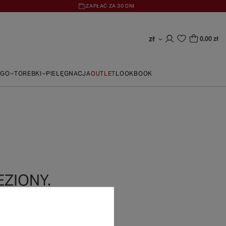
ZAPŁAĆ ZA 30 DNI
zł
0,00 zł
EGO
TOREBKI
PIELĘGNACJA
OUTLET
LOOKBOOK
ZIONY.
nsowanej
.