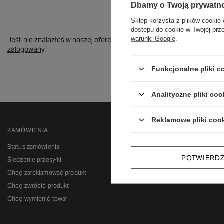
Dbamy o Twoją prywatn
Szu
Sklep korzysta z plików cookie 
dostępu do cookie w Twojej prz
warunki Google
.
Jeśli nie znalazłeś w naszej ofercie produktu, a chciałbyś kupić go
zalogowany
.
Funkcjonalne pliki 
B
+48 732 108 464
Analityczne pliki coo
Reklamowe pliki coo
ZAMÓWIENIA
Status zamówienia
POTWIERD
Śledzenie przesyłki
Chcę zareklamować produkt
Chcę zwrócić produkt
Chcę wymienić towar